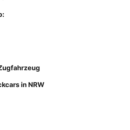
b:
 Zugfahrzeug
ockcars in NRW