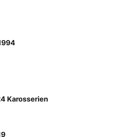
 1994
24 Karosserien
19