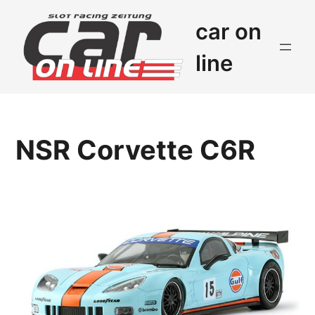
car on
line
NSR Corvette C6R