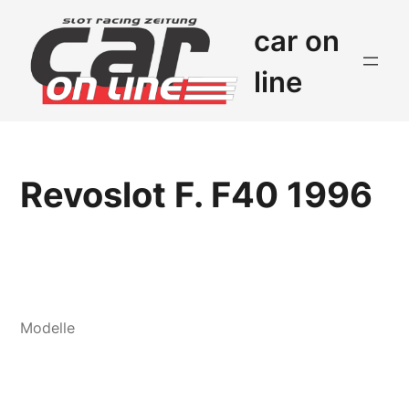
car on
line
Revoslot F. F40 1996