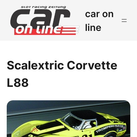
car on
line
Scalextric Corvette
L88