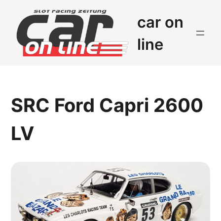
car on
line
SRC Ford Capri 2600
LV