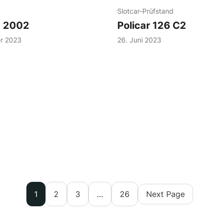
Slotcar-Prüfstand
t 2002
Policar 126 C2
r 2023
26. Juni 2023
1
2
3
…
26
Next Page