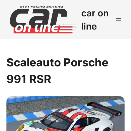
car on
line
Scaleauto Porsche
991 RSR