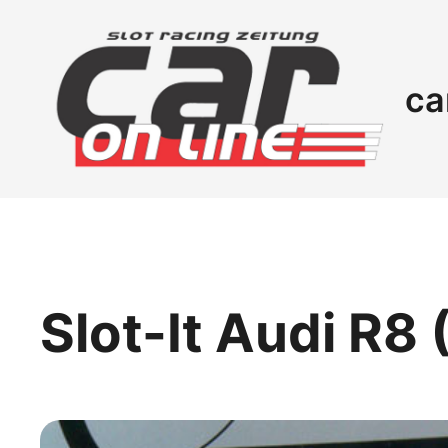
ca
Slot-It Audi R8 