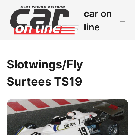
car on
line
Slotwings/Fly
Surtees TS19